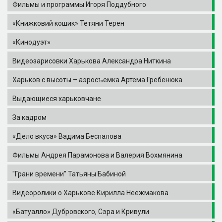
Фильмы и программы Игоря Поддубного
«Книжковий кошик» Тетяни Терен
«Кинодуэт»
Видеозарисовки Харькова Александра Ниткина
Харьков с высоты – аэросъемка Артема Гребенюка
Выдающиеся харьковчане
За кадром
«Дело вкуса» Вадима Беспалова
Фильмы Андрея Парамонова и Валерия Вохмянина
"Грани времени" Татьяны Бабиной
Видеоролики о Харькове Кирилла Неежмакова
«Батуалло» Дубровского, Сэра и Кривули