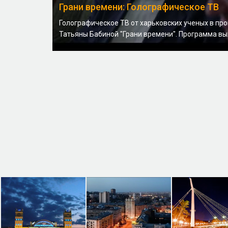
Грани времени: Голографическое ТВ
Голографическое ТВ от харьковских ученых в пр
Татьяны Бабиной "Грани времени". Программа вых