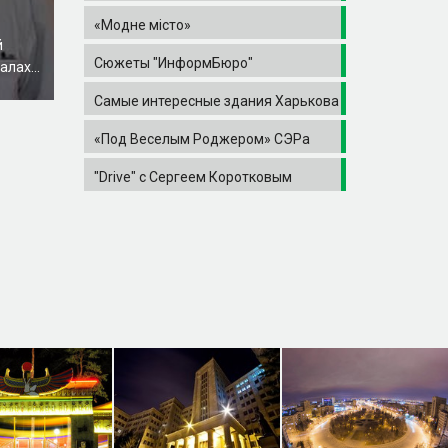
«Модне місто»
й
Сюжеты "ИнформБюро"
лах...
Самые интересные здания Харькова
«Под Веселым Роджером» СЭРа
"Drive" с Сергеем Коротковым