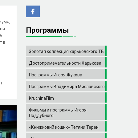
иум»,
Программы
ани
е
т в
Золотая коллекция харьковского ТВ
Достопримечательности Харькова
Программы Игоря Жукова
ет
Программы Владимира Миславского
KruchinaFilm
Фильмы и программы Игоря
Поддубного
«Книжковий кошик» Тетяни Терен