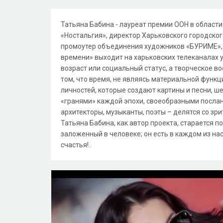
Татьяна Бабина - лауреат премии ООН в области
«Ностальгия», директор Харьковского городско
промоутер объединения художников «БУРИМЕ», 
времени» выходит на харьковских телеканалах у
возраст или социальный статус, а творческое в
том, что время, не являясь материальной функц
личностей, которые создают картины и песни, ш
«гранями» каждой эпохи, своеобразными посла
архитекторы, музыканты, поэты – делятся со з
Татьяна Бабина, как автор проекта, старается п
заложенный в человеке; он есть в каждом из нас
счастья!..