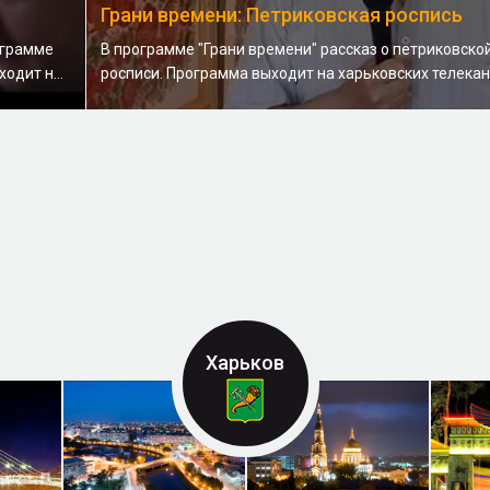
Грани времени: Петриковская роспись
ограмме
В программе "Грани времени" рассказ о петриковско
одит н...
росписи. Программа выходит на харьковских телекана
Харьков