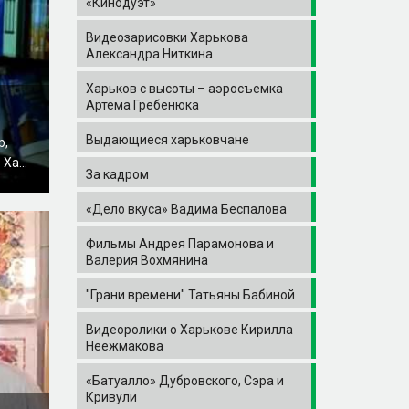
«Кинодуэт»
Видеозарисовки Харькова
Александра Ниткина
Харьков с высоты – аэросъемка
Артема Гребенюка
Выдающиеся харьковчане
р,
Ха...
За кадром
«Дело вкуса» Вадима Беспалова
Фильмы Андрея Парамонова и
Валерия Вохмянина
"Грани времени" Татьяны Бабиной
Видеоролики о Харькове Кирилла
Неежмакова
«Батуалло» Дубровского, Сэра и
Кривули