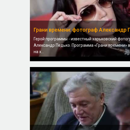
Грани времени: фотограф Александр 
Герой программы - известный харьковский фото
Александр Педько. Программа «Грани времени» 
на х...