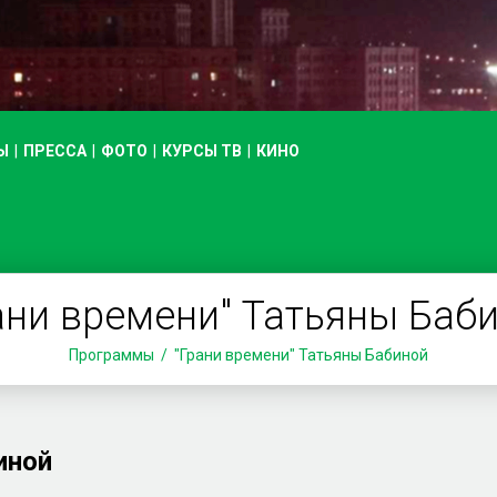
Ы
ПРЕССА
ФОТО
КУРСЫ ТВ
КИНО
ани времени" Татьяны Баб
Программы
"Грани времени" Татьяны Бабиной
иной