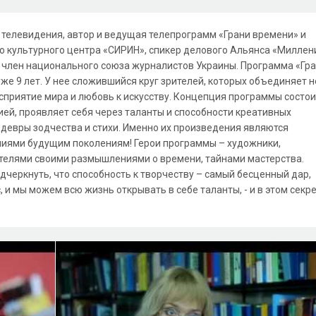
 телевидения, автор и ведущая телепрограмм «Грани времени» и
го культурного центра «СИРИН», спикер делового Альянса «Миллен
член национального союза журналистов Украины. Программа «Гр
же 9 лет. У нее сложившийся круг зрителей, которых объединяет н
осприятие мира и любовь к искусству. Концепция программы состои
ией, проявляет себя через таланты и способности креативных
едевры зодчества и стихи. Именно их произведения являются
ниями будущим поколениям! Герои программы – художники,
рителями своими размышлениями о времени, тайнами мастерства.
одчеркнуть, что способность к творчеству – самый бесценный дар,
, и мы можем всю жизнь открывать в себе таланты, - и в этом секр