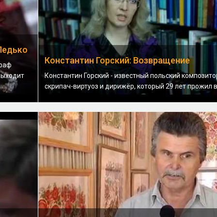
Педько
Константин Горский: Возвращение
граф
выходит
Константин Горский - известный польский композито
скрипач-виртуоз и дирижёр, который 29 лет прожил в 