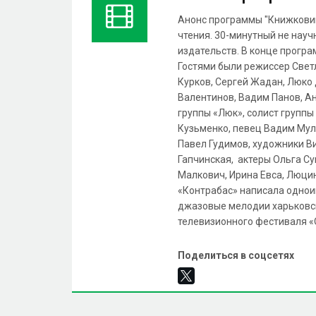
Анонс программы "Книжковий 
чтения. 30-минутный не науч
издательств. В конце прогр
Гостями были режиссер Свет
Курков, Сергей Жадан, Люко
Валентинов, Вадим Панов, А
группы «Люк», солист группы
Кузьменко, певец Вадим Мул
Павел Гудимов, художники Ви
Гапчинская, актеры Ольга Су
Малкович, Ирина Евса, Люцин
«Контрабас» написала однои
джазовые мелодии харьковско
телевизионного фестиваля «О
Поделиться в соцсетях