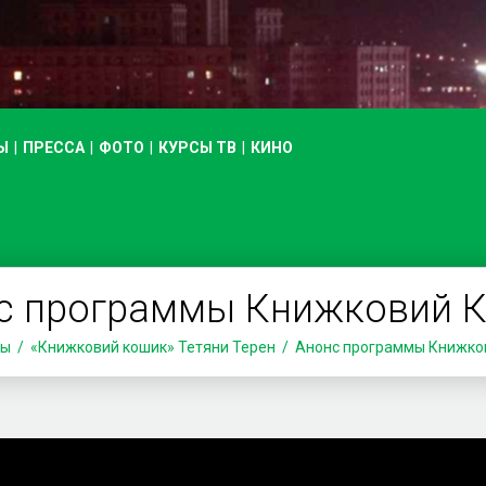
Ы
ПРЕССА
ФОТО
КУРСЫ ТВ
КИНО
с программы Книжковий 
мы
«Книжковий кошик» Тетяни Терен
Анонс программы Книжко