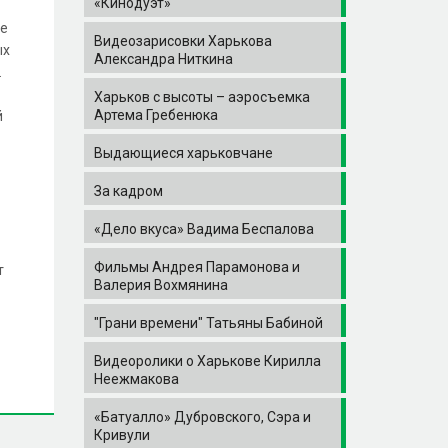
«Кинодуэт»
ре
Видеозарисовки Харькова
ых
Александра Ниткина
.
Харьков с высоты – аэросъемка
Артема Гребенюка
й
Выдающиеся харьковчане
За кадром
«Дело вкуса» Вадима Беспалова
Фильмы Андрея Парамонова и
т
Валерия Вохмянина
"Грани времени" Татьяны Бабиной
Видеоролики о Харькове Кирилла
Неежмакова
«Батуалло» Дубровского, Сэра и
Кривули