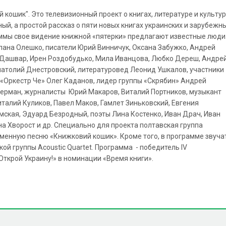
кошик". Это телевизионный проект о книгах, литературе и культу
ный, а простой рассказ о пяти новых книгах украинских и зарубежн
аммы свое видение книжной «пятерки» предлагают известные люди
лана Олешко, писатели Юрий Винничук, Оксана Забужко, Андрей
 Дашвар, Ирен Роздобудько, Мила Иванцова, Любко Дереш, Андре
натолий Днестровский, литературовед Леонид Ушкалов, участники
 «Оркестр Че» Олег Каданов, лидер группы «Скрябин» Андрей
ерман, журналисты Юрий Макаров, Виталий Портников, музыкант
талий Куликов, Павел Маков, Гамлет Зиньковский, Евгения
мская, Эдуард Безродный, поэты Лина Костенко, Иван Драч, Иван
а Хворост и др. Специально для проекта полтавская группа
менную песню «Книжковий кошик». Кроме того, в программе звуча
й группы Acoustic Quartet. Программа - победитель IV
ткрой Украину!» в номинации «Время книги».