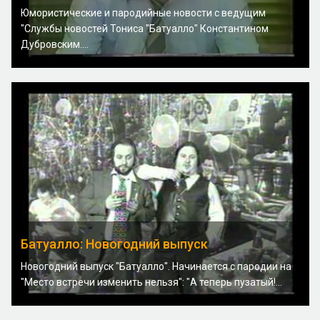
Юмористические и пародийные новости с ведущим
"Службы новостей Тониса "Батуалло" Константином
Дубровским....
Батуалло: Новогодний выпуск
Новогодний выпуск "Батуалло". Начинается с пародии на
"Место встречи изменить нельзя": "А теперь пузатый!...