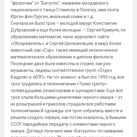
"фразочки" от "Батулло": название молдавского
национального танца Стамеску в Попеску, имя поэта
Юрген фон Пурген, анальный сомик и т.д.
Сначала их было трое – молодой хирург Константин
Дубровский и еще более молодые – Сергей Кривуля, по
образованию математик, ныне журналист сайта
«Обозреватель», и Сергей Щелкановцев, в миру более
известный, как «Сэр», также имевший неоконченное
математическое образование и диплом филолога.
Последние двое были известны в стране, как рок-
музыканты, лидеры соответственно групп «Отдел
Кадров» и «КПП». На тот момент, а был это 1993 год, все
трое трудились в телекомпании «Тонис-Центр»
телеведущими, режиссерами и сценаристами. Еще все
трое слыли большими ценителями черного юмора – от
их розыгрышей и приколов страдали все работники
телекомпании.И однажды эти трое собрались вместе и
решили создать первую, как потом оказалось, в бывшем
СССР пародийную передачу с элементами черного
юмора. Детище получило имя «Батуалло» по названию