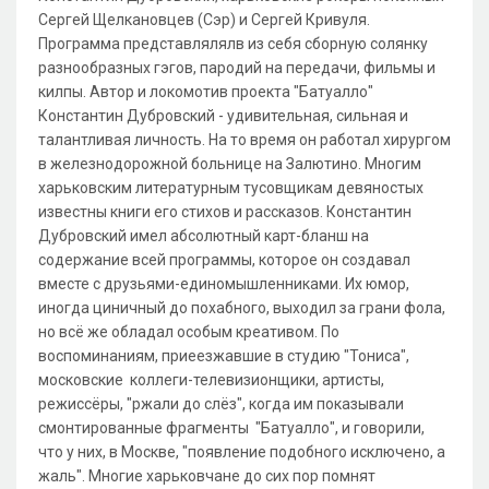
Сергей Щелкановцев (Сэр) и Сергей Кривуля.
Программа представлялялв из себя сборную солянку
разнообразных гэгов, пародий на передачи, фильмы и
килпы. Автор и локомотив проекта "Батуалло"
Константин Дубровский - удивительная, сильная и
талантливая личность. На то время он работал хирургом
в железнодорожной больнице на Залютино. Многим
харьковским литературным тусовщикам девяностых
известны книги его стихов и рассказов. Константин
Дубровский имел абсолютный карт-бланш на
содержание всей программы, которое он создавал
вместе с друзьями-единомышленниками. Их юмор,
иногда циничный до похабного, выходил за грани фола,
но всё же обладал особым креативом. По
воспоминаниям, приеезжавшие в студию "Тониса",
московские коллеги-телевизионщики, артисты,
режиссёры, "ржали до слёз", когда им показывали
смонтированные фрагменты "Батуалло", и говорили,
что у них, в Москве, "появление подобного исключено, а
жаль". Многие харьковчане до сих пор помнят