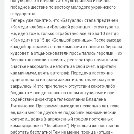
популярного в начале 70-х мультфильма и начало
победное шествие по востоку молодого украинского
государства.
Теперь уже понятно, что «Батуалло» стала предтечей
«Камеди-клабов» и «Большой разницы» - структура та
же, идея тоже, только отработано все это за 10 лет до
«Камеди» и за 15 до «Большой разницы». После выхода
каждой программы в телекомпании в панике собирался
худсовет, а отцы-основатели просыпались героями – их
бесплатно возили таксисты, рестораторы почитали за
счастье накормить и напоить за свой счет, а зрители,
как минимум, взять автограф. Передача постоянно
существовала на грани закрытия, но так ни разу и не
закрылась. И это при полном отсутствии какого-либо
бюджета – все делалось на голом энтузиазме и при
содействии директора телекомпании Владлена
Литвиненко. Программа выходила несколько лет, пока
ее, как и многое другое не подкосили экономический
кризис и… водка (напряженный график постоянных
командировок в "Челябинск"). Ну нельзя же постоянно
работать бесплатно! Тем не менее, троица «отцов»