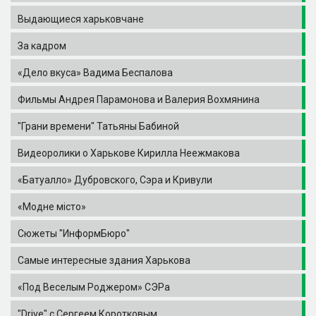
Выдающиеся харьковчане
За кадром
«Дело вкуса» Вадима Беспалова
Фильмы Андрея Парамонова и Валерия Вохмянина
"Грани времени" Татьяны Бабиной
Видеоролики о Харькове Кирилла Неежмакова
«Батуалло» Дубровского, Сэра и Кривули
«Модне місто»
Сюжеты "ИнформБюро"
Самые интересные здания Харькова
«Под Веселым Роджером» СЭРа
"Drive" с Сергеем Коротковым