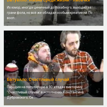
Их юмор, иногда циничный до похабного, выходил за
грани фола, но всё же обладал особым креативом. По
восп...
Батуалло: Счастливый случай
Пародия на популярную в 90-х годах викторину
"Счастливый случай" в исполнении Константина
Дубровского, Се...