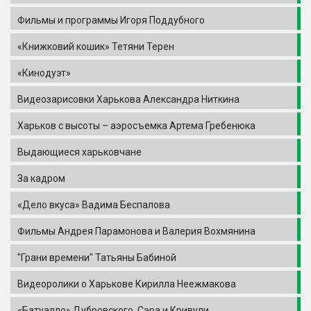
Фильмы и программы Игоря Поддубного
«Книжковий кошик» Тетяни Терен
«Кинодуэт»
Видеозарисовки Харькова Александра Ниткина
Харьков с высоты – аэросъемка Артема Гребенюка
Выдающиеся харьковчане
За кадром
«Дело вкуса» Вадима Беспалова
Фильмы Андрея Парамонова и Валерия Вохмянина
"Грани времени" Татьяны Бабиной
Видеоролики о Харькове Кирилла Неежмакова
«Батуалло» Дубровского, Сэра и Кривули