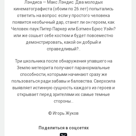
Лэндиса — Макс Лэндис. Два молодых
кинематографиста (обоим по 26 лет) попытались
ответить на вопрос: если у простого человека
появится необычный дар, станет ли он героем, как
Человек-паук Питер Паркер или Бэтмен Брюс Уэйн?
или же сошьет себе костюм и будет повсеместно
демонстрировать, какой он добрый и
справедливый?..
Три школьника после обнаружения упавшего на
Землю метеорита получают паранормальные
способности, которыми начинают сразу же
пользоваться ради забавы и баловства. Сверхсила
выявляет истинную сущность каждого из героев и
открывает перед зрителями их самые темные
стороны...
© Игорь Жуков
Поделиться в соцсетях