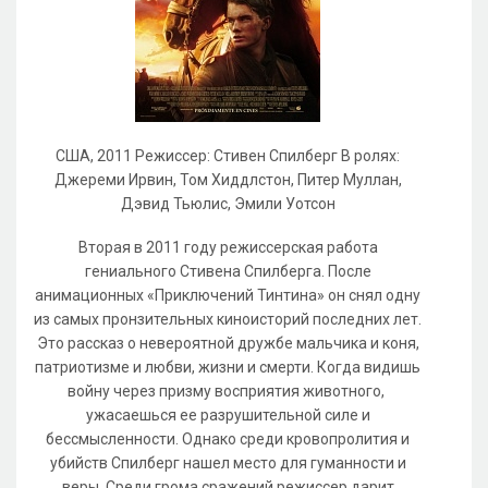
США, 2011 Режиссер: Стивен Спилберг В ролях:
Джереми Ирвин, Том Хиддлстон, Питер Муллан,
Дэвид Тьюлис, Эмили Уотсон
Вторая в 2011 году режиссерская работа
гениального Стивена Спилберга. После
анимационных «Приключений Тинтина» он снял одну
из самых пронзительных киноисторий последних лет.
Это рассказ о невероятной дружбе мальчика и коня,
патриотизме и любви, жизни и смерти. Когда видишь
войну через призму восприятия животного,
ужасаешься ее разрушительной силе и
бессмысленности. Однако среди кровопролития и
убийств Спилберг нашел место для гуманности и
веры. Среди грома сражений режиссер дарит