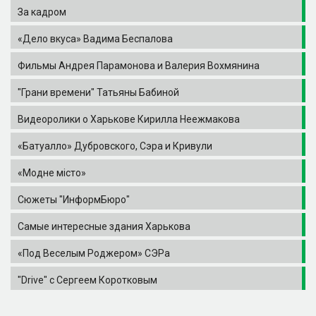
За кадром
«Дело вкуса» Вадима Беспалова
Фильмы Андрея Парамонова и Валерия Вохмянина
"Грани времени" Татьяны Бабиной
Видеоролики о Харькове Кирилла Неежмакова
«Батуалло» Дубровского, Сэра и Кривули
«Модне місто»
Сюжеты "ИнформБюро"
Самые интересные здания Харькова
«Под Веселым Роджером» СЭРа
"Drive" с Сергеем Коротковым