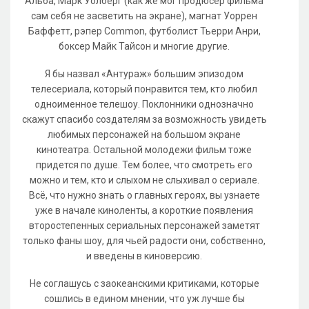
Альба, Марк Уолберг (как же мог продюсер фильма
сам себя не засветить на экране), магнат Уоррен
Баффетт, рэпер Common, футболист Тьерри Анри,
боксер Майк Тайсон и многие другие.
Я бы назвал «Антураж» большим эпизодом
телесериала, который понравится тем, кто любил
одноименное телешоу. Поклонники однозначно
скажут спасибо создателям за возможность увидеть
любимых персонажей на большом экране
кинотеатра. Остальной молодежи фильм тоже
придется по душе. Тем более, что смотреть его
можно и тем, кто и слыхом не слыхивал о сериале.
Всё, что нужно знать о главных героях, вы узнаете
уже в начале киноленты, а короткие появления
второстепенных сериальных персонажей заметят
только фаны шоу, для чьей радости они, собственно,
и введены в киноверсию.
Не соглашусь с заокеанскими критиками, которые
сошлись в едином мнении, что уж лучше бы