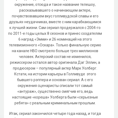
окружение, отсюда и такое название телешоу,
рассказывавшего о начинающем актере,
почувствовавшем вкус голливудской славы и его
друзьях-неудачниках, вместе с ним карабкающимся
к лучшей жизни. Сам сериал продержался с 2004-го
по 2011-е годы целых 8 сезонов и принес создателям
6 наград «Эмми» и 26 номинаций на этого
телевизионного «Оскара». Только финальную серию
на канале HBO смотрело больше трех миллионов
человек. Актерский состав не изменился,
режиссером остался автор оригинала Даг Эллин, а
продюсером – популярный актер Марк Уолберг.
Кстати, на истории карьеры в Голливуде этого
бывшего рэппера и основан сериал. А с его
окружения сценаристы списали тот самый
«антураж», существенно смягчив его, ведь
настоящие «кореша» Уолберга были «серьезные
ребята» с реальным криминальным прошлым.
Итак, сериал закончился четыре года назад, и тогда