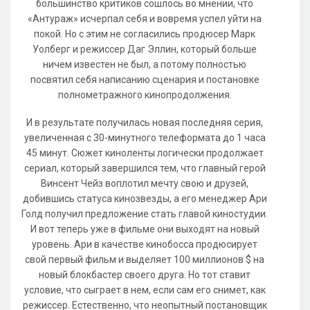
большинство критиков сошлось во мнении, что
«Антураж» исчерпал себя и вовремя успел уйти на
покой. Но с этим не согласились продюсер Марк
Уолберг и режиссер Даг Эллин, который больше
ничем известен не был, а потому полностью
посвятил себя написанию сценария и постановке
полнометражного кинопродолжения.
И в результате получилась новая последняя серия,
увеличенная с 30-минутного телеформата до 1 часа
45 минут. Сюжет киноленты логически продолжает
сериал, который завершился тем, что главный герой
Винсент Чейз воплотил мечту свою и друзей,
добившись статуса кинозвезды, а его менеджер Ари
Голд получил предложение стать главой киностудии.
И вот теперь уже в фильме они выходят на новый
уровень. Ари в качестве кинобосса продюсирует
свой первый фильм и выделяет 100 миллионов $ на
новый блокбастер своего друга. Но тот ставит
условие, что сыграет в нем, если сам его снимет, как
режиссер. Естественно, что неопытный постановщик