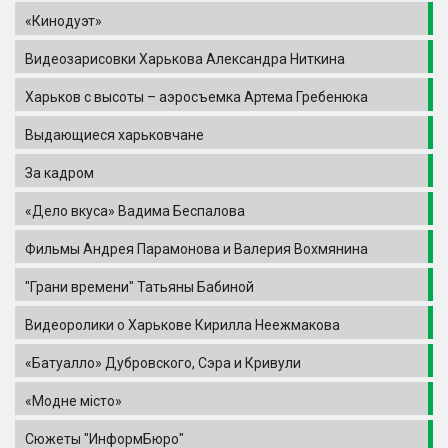
«Кинодуэт»
Видеозарисовки Харькова Александра Ниткина
Харьков с высоты – аэросъемка Артема Гребенюка
Выдающиеся харьковчане
За кадром
«Дело вкуса» Вадима Беспалова
Фильмы Андрея Парамонова и Валерия Вохмянина
"Грани времени" Татьяны Бабиной
Видеоролики о Харькове Кирилла Неежмакова
«Батуалло» Дубровского, Сэра и Кривули
«Модне місто»
Сюжеты "ИнформБюро"