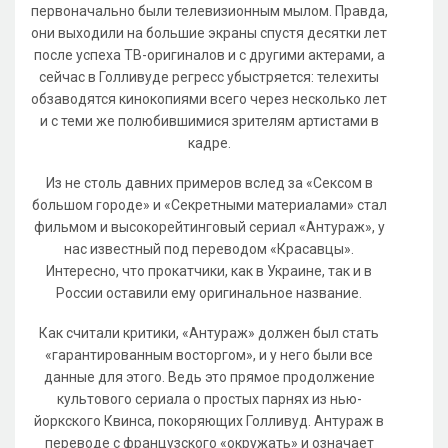
первоначально были телевизионным мылом. Правда,
они выходили на большие экраны спустя десятки лет
после успеха ТВ-оригиналов и с другими актерами, а
сейчас в Голливуде регресс убыстряется: телехиты
обзаводятся кинокопиями всего через несколько лет
и с теми же полюбившимися зрителям артистами в
кадре.
Из не столь давних примеров вслед за «Сексом в
большом городе» и «Секретными материалами» стал
фильмом и высокорейтинговый сериал «Антураж», у
нас известный под переводом «Красавцы».
Интересно, что прокатчики, как в Украине, так и в
России оставили ему оригинальное название.
Как считали критики, «Антураж» должен был стать
«гарантированным восторгом», и у него были все
данные для этого. Ведь это прямое продолжение
культового сериала о простых парнях из нью-
йоркского Квинса, покоряющих Голливуд. Антураж в
переводе с французского «окружать» и означает