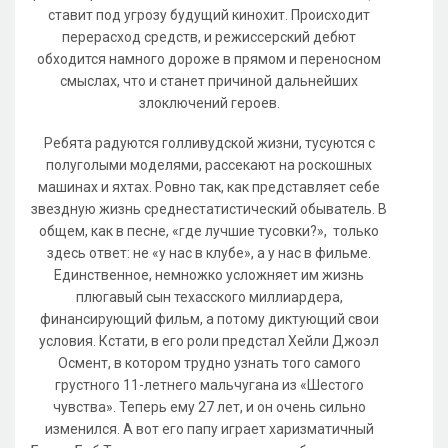
ставит под угрозу будущий кинохит. Происходит
перерасход средств, и режиссерский дебют
обходится намного дороже в прямом и переносном
смыслах, что и станет причиной дальнейших
злоключений героев.
Ребята радуются голливудской жизни, тусуются с
полуголыми моделями, рассекают на роскошных
машинах и яхтах. Ровно так, как представляет себе
звездную жизнь среднестатистический обыватель. В
общем, как в песне, «где лучшие тусовки?», только
здесь ответ: не «у нас в клубе», а у нас в фильме.
Единственное, немножко усложняет им жизнь
плюгавый сын техасского миллиардера,
финансирующий фильм, а потому диктующий свои
условия. Кстати, в его роли предстал Хейли Джоэл
Осмент, в котором трудно узнать того самого
грустного 11-летнего мальчугана из «Шестого
чувства». Теперь ему 27 лет, и он очень сильно
изменился. А вот его папу играет харизматичный