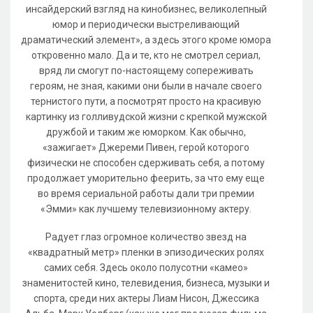
инсайдерский взгляд на кинобизнес, великолепный
юмор и периодически выстреливающий
драматический элемент», а здесь этого кроме юмора
откровенно мало. Да и те, кто не смотрел сериал,
вряд ли смогут по-настоящему сопереживать
героям, не зная, какими они были в начале своего
тернистого пути, а посмотрят просто на красивую
картинку из голливудской жизни с крепкой мужской
дружбой и таким же юморком. Как обычно,
«зажигает» Джереми Пивен, герой которого
физически не способен сдерживать себя, а потому
продолжает уморительно феерить, за что ему еще
во время сериальной работы дали три премии
«Эмми» как лучшему телевизионному актеру.
Радует глаз огромное количество звезд на
«квадратный метр» пленки в эпизодических ролях
самих себя. Здесь около полусотни «камео»
знаменитостей кино, телевидения, бизнеса, музыки и
спорта, среди них актеры Лиам Нисон, Джессика