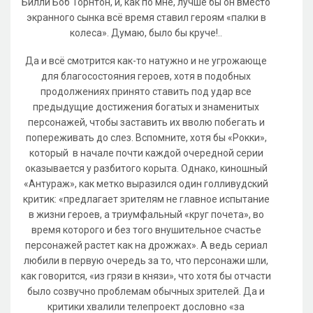
Билли Боб Торнтон, и, как по мне, лучше бы он вместо
экранного сынка всё время ставил героям «палки в
колеса». Думаю, было бы круче!..
Да и всё смотрится как-то натужно и не угрожающе
для благосостояния героев, хотя в подобных
продолжениях принято ставить под удар все
предыдущие достижения богатых и знаменитых
персонажей, чтобы заставить их вволю побегать и
попереживать до слез. Вспомните, хотя бы «Рокки»,
который в начале почти каждой очередной серии
оказывается у разбитого корыта. Однако, киношный
«Антураж», как метко выразился один голливудский
критик: «предлагает зрителям не главное испытание
в жизни героев, а триумфальный «круг почета», во
время которого и без того внушительное счастье
персонажей растет как на дрожжах». А ведь сериал
любили в первую очередь за то, что персонажи шли,
как говорится, «из грязи в князи», что хотя бы отчасти
было созвучно проблемам обычных зрителей. Да и
критики хвалили телепроект дословно «за