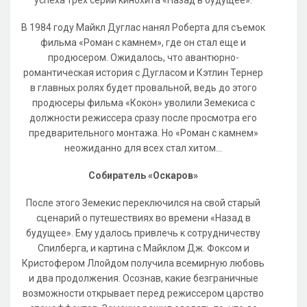
успеха трех серий кинохита «Назад в будущее».
В 1984 году Майкл Дуглас нанял Роберта для съемок
фильма «Роман с камнем», где он стал еще и
продюсером. Ожидалось, что авантюрно-
романтическая история с Дугласом и Кэтлин Тернер
в главных ролях будет провальной, ведь до этого
продюсеры фильма «Кокон» уволили Земекиса с
должности режиссера сразу после просмотра его
предварительного монтажа. Но «Роман с камнем»
неожиданно для всех стал хитом...
Собиратель «Оскаров»
После этого Земекис переключился на свой старый
сценарий о путешествиях во времени «Назад в
будущее». Ему удалось привлечь к сотрудничеству
Спилберга, и картина с Майклом Дж. Фоксом и
Кристофером Ллойдом получила всемирную любовь
и два продолжения. Осознав, какие безграничные
возможности открывает перед режиссером царство