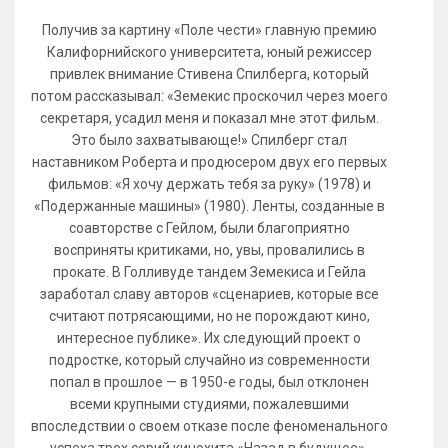
Получив за картину «Поле чести» главную премию
Калифорнийского университета, юный режиссер
привлек внимание Стивена Спилберга, который
потом рассказывал: «Земекис проскочил через моего
секретаря, усадил меня и показал мне этот фильм.
Это было захватывающе!» Спилберг стал
наставником Роберта и продюсером двух его первых
фильмов: «Я хочу держать тебя за руку» (1978) и
«Подержанные машины» (1980). Ленты, созданные в
соавторстве с Гейлом, были благоприятно
восприняты критиками, но, увы, провалились в
прокате. В Голливуде тандем Земекиса и Гейла
заработал славу авторов «сценариев, которые все
считают потрясающими, но не порождают кино,
интересное публике». Их следующий проект о
подростке, который случайно из современности
попал в прошлое — в 1950-е годы, был отклонен
всеми крупными студиями, пожалевшими
впоследствии о своем отказе после феноменального