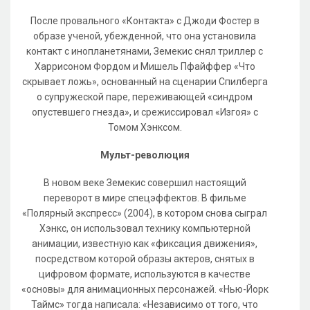
После провального «Контакта» с Джоди Фостер в
образе ученой, убежденной, что она установила
контакт с инопланетянами, Земекис снял триллер с
Харрисоном Фордом и Мишель Пфайффер «Что
скрывает ложь», основанный на сценарии Спилберга
о супружеской паре, переживающей «синдром
опустевшего гнезда», и срежиссировал «Изгоя» с
Томом Хэнксом.
Мульт-революция
В новом веке Земекис совершил настоящий
переворот в мире спецэффектов. В фильме
«Полярный экспресс» (2004), в котором снова сыграл
Хэнкс, он использовал технику компьютерной
анимации, известную как «фиксация движения»,
посредством которой образы актеров, снятых в
цифровом формате, используются в качестве
«основы» для анимационных персонажей. «Нью-Йорк
Таймс» тогда написала: «Независимо от того, что