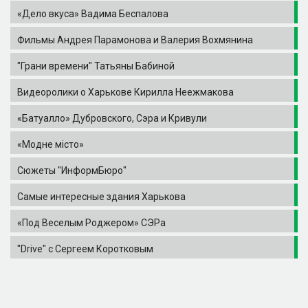
«Дело вкуса» Вадима Беспалова
Фильмы Андрея Парамонова и Валерия Вохмянина
"Грани времени" Татьяны Бабиной
Видеоролики о Харькове Кирилла Неежмакова
«Батуалло» Дубровского, Сэра и Кривули
«Модне місто»
Сюжеты "ИнформБюро"
Самые интересные здания Харькова
«Под Веселым Роджером» СЭРа
"Drive" с Сергеем Коротковым