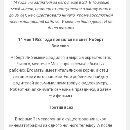
44 года, но заплатил за него я еще в 20. В то время
моей жизни, начиная от поступления в школу кино и
до 30 лет, не существовало ничего, кроме абсолютной
всепоглощающей работы. У меня не было денег. И не
было жизни!»
14 мая 1952 года появился на свет Роберт
Земекис.
Роберт Ли Земекис родился и вырос в окрестностях
Чикаго, местечке Макгенри, в семье обычных
рабочих. Его мать имеет итальянские корни, а отец —
литовские и югославские. Еще ребенком, найдя у
родителей восьмимиллиметровую видеокамеру,
Роберт начал снимать семейные праздники, а затем
— и фильмы.
Против всех
Впервые Земекис узнал о существовании школ
кинематографии из одного ночного телешоу. А после