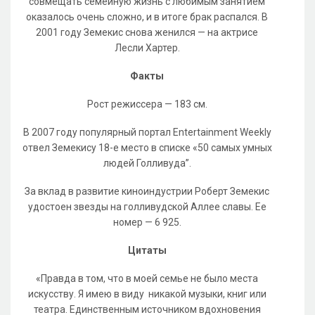
совмещать семейную жизнь с любимым занятием
оказалось очень сложно, и в итоге брак распался. В
2001 году Земекис снова женился — на актрисе
Лесли Хартер.
Факты
Рост режиссера — 183 см.
В 2007 году популярный портал Entertainment Weekly
отвел Земекису 18-е место в списке «50 самых умных
людей Голливуда”.
За вклад в развитие киноиндустрии Роберт Земекис
удостоен звезды на голливудской Аллее славы. Ее
номер — 6 925.
Цитаты
«Правда в том, что в моей семье не было места
искусству. Я имею в виду никакой музыки, книг или
театра. Единственным источником вдохновения