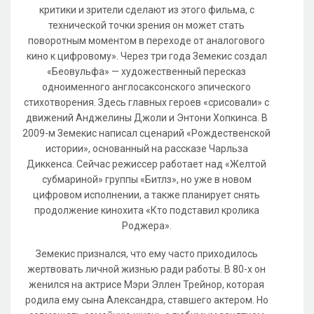
критики и зрители сделают из этого фильма, с
технической точки зрения он может стать
поворотным моментом в переходе от аналогового
кино к цифровому». Через три года Земекис создал
«Беовульфа» — художественный пересказ
одноименного англосаксонского эпического
стихотворения. Здесь главных героев «срисовали» с
движений Анджелины Джоли и Энтони Хопкинса. В
2009-м Земекис написал сценарий «Рождественской
истории», основанный на рассказе Чарльза
Диккенса. Сейчас режиссер работает над «Желтой
субмариной» группы «Битлз», но уже в новом
цифровом исполнении, а также планирует снять
продолжение кинохита «Кто подставил кролика
Роджера».
Земекис признался, что ему часто приходилось
жертвовать личной жизнью ради работы. В 80-х он
женился на актрисе Мэри Эллен Трейнор, которая
родила ему сына Александра, ставшего актером. Но