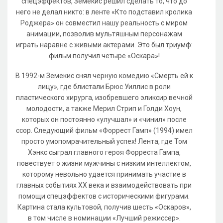
спецэффектов, Земекис решил сделать то, что до
него не делал никто: в ленте «Кто подставил кролика
Роджера» он совместил нашу реальность с миром
анимации, позволив мультяшным персонажам
играть наравне с живыми актерами. Это был триумф:
фильм получил четыре «Оскара»!
В 1992-м Земекис снял черную комедию «Смерть ей к
лицу», где блистали Брюс Уиллис в роли
пластического хирурга, изобревшего эликсир вечной
молодости, а также Мерил Стрип и Голди Хоун,
которых он постоянно «улучшал» и «чинил» после
ссор. Следующий фильм «Форрест Гамп» (1994) имел
просто умопомрачительный успех! Лента, где Том
Хэнкс сыграл главного героя Форреста Гампа,
повествует о жизни мужчины с низким интеллектом,
которому невольно удается принимать участие в
главных событиях XX века и взаимодействовать при
помощи спецэффектов с историческими фигурами.
Картина стала культовой, получив шесть «Оскаров»,
в том числе в номинации «Лучший режиссер».