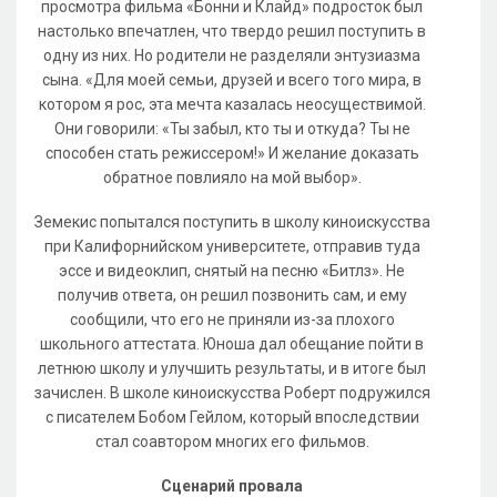
просмотра фильма «Бонни и Клайд» подросток был
настолько впечатлен, что твердо решил поступить в
одну из них. Но родители не разделяли энтузиазма
сына. «Для моей семьи, друзей и всего того мира, в
котором я рос, эта мечта казалась неосуществимой.
Они говорили: «Ты забыл, кто ты и откуда? Ты не
способен стать режиссером!» И желание доказать
обратное повлияло на мой выбор».
Земекис попытался поступить в школу киноискусства
при Калифорнийском университете, отправив туда
эссе и видеоклип, снятый на песню «Битлз». Не
получив ответа, он решил позвонить сам, и ему
сообщили, что его не приняли из-за плохого
школьного аттестата. Юноша дал обещание пойти в
летнюю школу и улучшить результаты, и в итоге был
зачислен. В школе киноискусства Роберт подружился
с писателем Бобом Гейлом, который впоследствии
стал соавтором многих его фильмов.
Сценарий провала