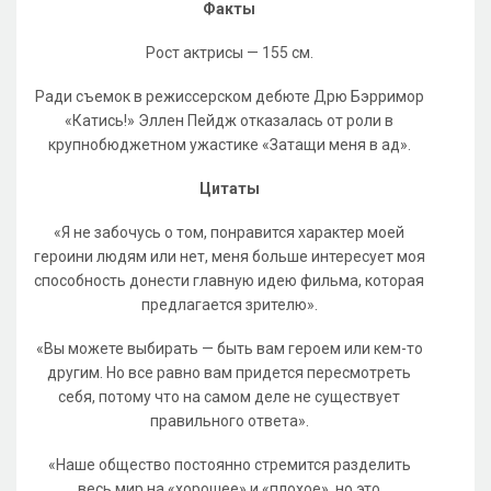
Факты
Рост актрисы — 155 см.
Ради съемок в режиссерском дебюте Дрю Бэрримор
«Катись!» Эллен Пейдж отказалась от роли в
крупнобюджетном ужастике «Затащи меня в ад».
Цитаты
«Я не забочусь о том, понравится характер моей
героини людям или нет, меня больше интересует моя
способность донести главную идею фильма, которая
предлагается зрителю».
«Вы можете выбирать — быть вам героем или кем-то
другим. Но все равно вам придется пересмотреть
себя, потому что на самом деле не существует
правильного ответа».
«Наше общество постоянно стремится разделить
весь мир на «хорошее» и «плохое», но это