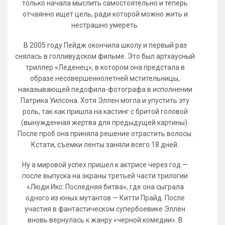
только начала мыслить самостоятельно и теперь
отчаянно ищет цель, ради которой можно жить и
нестрашно умереть.
В 2005 году Пейдж окончила школу и первый раз
снялась в голливудском фильме. Это был артхаусный
триллер «Леденец», в котором она предстала в
образе несовершеннолетней мстительницы,
наказывающей педофила-фотографа в исполнении
Патрика Уилсона. Хотя Эллен могла и упустить эту
роль, так как пришла на кастинг с бритой головой
(вынужденная жертва для предыдущей картины).
После проб она приняла решение отрастить волосы.
Кстати, съемки ленты заняли всего 18 дней.
Ну а мировой успех пришел к актрисе через год —
после выпуска на экраны третьей части трилогии
«Люди Икс: Последняя битва», где она сыграла
одного из юных мутантов — Китти Прайд. После
участия в фантастическом супербоевике Эллен
вновь вернулась к жанру «черной комедии». В