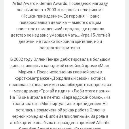
Artist Award и Gemini Awards. Последнюю награду
она выиграла в 2003-м за роль в телефильме
«Кошка-привидение». Ее героиня — рано
повзрослевшая девочка — вместе с отцом
приезжает в маленький городок, где провела
детство ее недавно умершая мать... Игра 15-летней
девочки не только покорила зрителей, но и
растрогала критиков.
В 2002 году Эллен Пейдж дебютировала в большом
кино, снявшись в канадской семейной драме «Мост
Марион». После исполнения главной роли в
короткометражке «Дождливый сезон» актриса
появилась в независимых малобюджетных проектах
— мелодрамах «Трогай и иди» и «Люби этого парня».
На ТВ она играла в лентах «Гарвардский бомж», «На
грани краха», «Мое виртуальное привидение». Не
осталась незамеченной яркая работа Эллен в
черной комедии «Вилби Великолепный». За роль в
этой картине она была награждена премией Atlantic