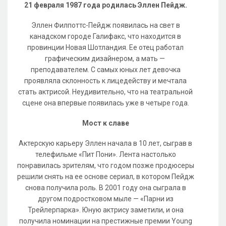
21 февраля 1987 года родилась Эллен Пейдж.
Эллен Филпоттс-Пейдж появилась на свет в
канадском городе Галифакс, что находится в
провинции Новая Шотландия. Ее отец работал
графическим дизайнером, а мать —
преподавателем. С самых юных лет девочка
проявляла склонность к лицедейству и мечтала
стать актрисой. Неудивительно, что на театральной
сцене она впервые появилась уже в четыре года.
Мост к славе
Актерскую карьеру Эллен начала в 10 лет, сыграв в
телефильме «Пит Пони». Лента настолько
понравилась зрителям, что годом позже продюсеры
решили снять на ее основе сериал, в котором Пейдж
снова получила роль. В 2001 году она сыграла в
другом подростковом мыле — «Парни из
Трейлерпарка». Юную актрису заметили, и она
получила номинации на престижные премии Young