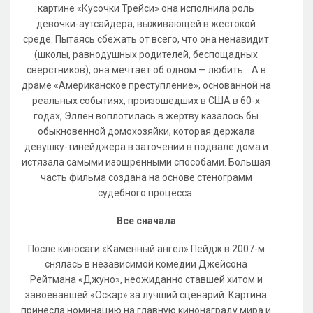
картине «Кусочки Трейси» она исполнила роль
девочки-аутсайдера, выживающей в жестокой
среде. Пытаясь сбежать от всего, что она ненавидит
(школы, равнодушных родителей, беспощадных
сверстников), она мечтает об одном — любить... А в
драме «Американское преступление», основанной на
реальных событиях, произошедших в США в 60-х
годах, Эллен воплотилась в жертву казалось бы
обыкновенной домохозяйки, которая держала
девушку-тинейджера в заточении в подвале дома и
истязала самыми изощренными способами. Большая
часть фильма создана на основе стенограмм
судебного процесса.
Все сначала
После киносаги «Каменный ангел» Пейдж в 2007-м
снялась в независимой комедии Джейсона
Рейтмана «Джуно», неожиданно ставшей хитом и
завоевавшей «Оскар» за лучший сценарий. Картина
принесла номинацию на главную кинонаграду мира и