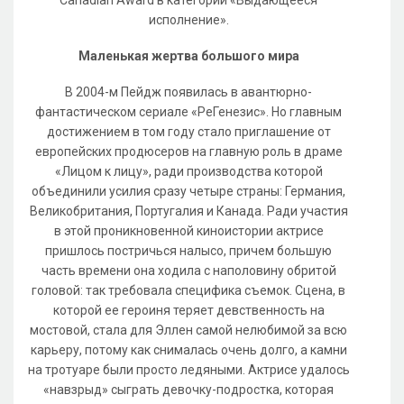
Canadian Award в категории «Выдающееся
исполнение».
Маленькая жертва большого мира
В 2004-м Пейдж появилась в авантюрно-
фантастическом сериале «РеГенезис». Но главным
достижением в том году стало приглашение от
европейских продюсеров на главную роль в драме
«Лицом к лицу», ради производства которой
объединили усилия сразу четыре страны: Германия,
Великобритания, Португалия и Канада. Ради участия
в этой проникновенной киноистории актрисе
пришлось постричься налысо, причем большую
часть времени она ходила с наполовину обритой
головой: так требовала специфика съемок. Сцена, в
которой ее героиня теряет девственность на
мостовой, стала для Эллен самой нелюбимой за всю
карьеру, потому как снималась очень долго, а камни
на тротуаре были просто ледяными. Актрисе удалось
«навзрыд» сыграть девочку-подростка, которая