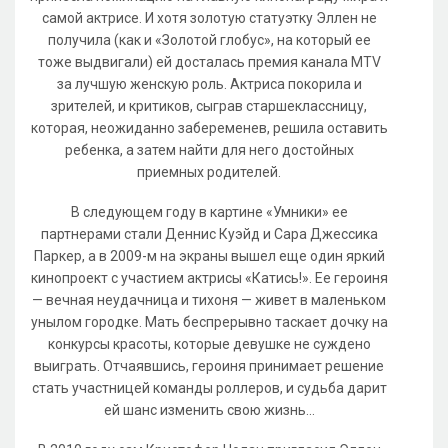
самой актрисе. И хотя золотую статуэтку Эллен не
получила (как и «Золотой глобус», на который ее
тоже выдвигали) ей досталась премия канала MTV
за лучшую женскую роль. Актриса покорила и
зрителей, и критиков, сыграв старшеклассницу,
которая, неожиданно забеременев, решила оставить
ребенка, а затем найти для него достойных
приемных родителей.
В следующем году в картине «Умники» ее
партнерами стали Деннис Куэйд и Сара Джессика
Паркер, а в 2009-м на экраны вышел еще один яркий
кинопроект с участием актрисы «Катись!». Ее героиня
— вечная неудачница и тихоня — живет в маленьком
унылом городке. Мать беспрерывно таскает дочку на
конкурсы красоты, которые девушке не суждено
выиграть. Отчаявшись, героиня принимает решение
стать участницей команды роллеров, и судьба дарит
ей шанс изменить свою жизнь...