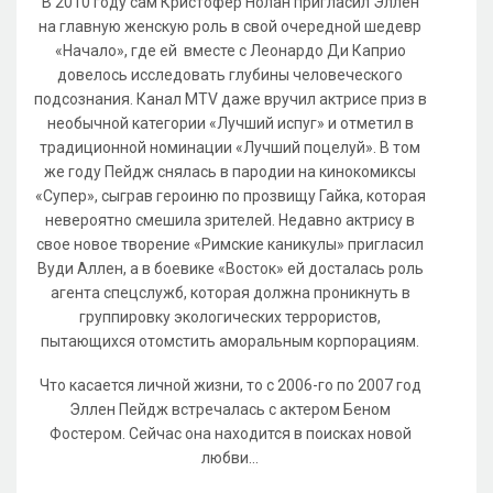
В 2010 году сам Кристофер Нолан пригласил Эллен
на главную женскую роль в свой очередной шедевр
«Начало», где ей вместе с Леонардо Ди Каприо
довелось исследовать глубины человеческого
подсознания. Канал MTV даже вручил актрисе приз в
необычной категории «Лучший испуг» и отметил в
традиционной номинации «Лучший поцелуй». В том
же году Пейдж снялась в пародии на кинокомиксы
«Супер», сыграв героиню по прозвищу Гайка, которая
невероятно смешила зрителей. Недавно актрису в
свое новое творение «Римские каникулы» пригласил
Вуди Аллен, а в боевике «Восток» ей досталась роль
агента спецслужб, которая должна проникнуть в
группировку экологических террористов,
пытающихся отомстить аморальным корпорациям.
Что касается личной жизни, то с 2006-го по 2007 год
Эллен Пейдж встречалась с актером Беном
Фостером. Сейчас она находится в поисках новой
любви...