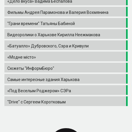
«Дело вкуса» Вадима Беспалова
Фильмы Андрея Парамонова и Валерия Вохмянина
"Грани времени" Татьяны Бабиной
Видеоролики о Харькове Кирилла Неежмакова
«Батуалло» Дубровского, Сэра и Кривули
«Модне місто»
Сюжеты "ИнформБюро"
Самые интересные здания Харькова
«Под Веселым Роджером» СЭРа
"Drive" с Сергеем Коротковым