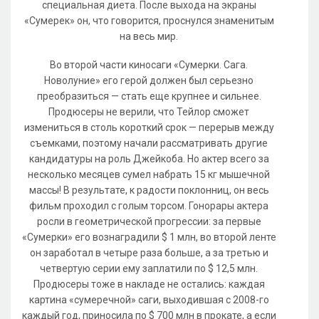
специальная диета. После выхода на экраны
«Сумерек» он, что говорится, проснулся знаменитым
на весь мир.
Во второй части киносаги «Сумерки. Сага.
Новолуние» его герой должен был серьезно
преобразиться — стать еще крупнее и сильнее.
Продюсеры не верили, что Тейлор сможет
измениться в столь короткий срок — перерыв между
съемками, поэтому начали рассматривать другие
кандидатуры на роль Джейкоба. Но актер всего за
несколько месяцев сумел набрать 15 кг мышечной
массы! В результате, к радости поклонниц, он весь
фильм проходил с голым торсом. Гонорары актера
росли в геометрической прогрессии: за первые
«Сумерки» его вознаградили $ 1 млн, во второй ленте
он заработал в четыре раза больше, а за третью и
четвертую серии ему заплатили по $ 12,5 млн.
Продюсеры тоже в накладе не остались: каждая
картина «сумеречной» саги, выходившая с 2008-го
каждый год, приносила по $ 700 млн в прокате, а если