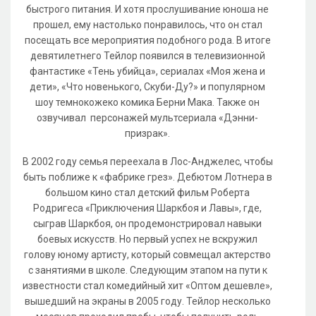
быстрого питания. И хотя прослушивание юноша не
прошел, ему настолько понравилось, что он стал
посещать все мероприятия подобного рода. В итоге
девятилетнего Тейлор появился в телевизионной
фантастике «Тень убийца», сериалах «Моя жена и
дети», «Что новенького, Скуби-Ду?» и популярном
шоу темнокожеко комика Берни Мака. Также он
озвучивал персонажей мультсериала «Дэнни-
призрак».
В 2002 году семья переехала в Лос-Анджелес, чтобы
быть поближе к «фабрике грез». Дебютом Лотнера в
большом кино стал детский фильм Роберта
Родригеса «Приключения Шаркбоя и Лавы», где,
сыграв Шаркбоя, он продемонстрировал навыки
боевых искусств. Но первый успех не вскружил
голову юному артисту, который совмещал актерство
с занятиями в школе. Следующим этапом на пути к
известности стал комедийный хит «Оптом дешевле»,
вышедший на экраны в 2005 году. Тейлор несколько