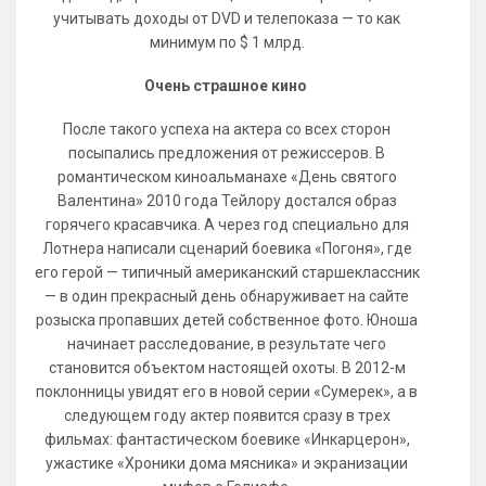
учитывать доходы от DVD и телепоказа — то как
минимум по $ 1 млрд.
Очень страшное кино
После такого успеха на актера со всех сторон
посыпались предложения от режиссеров. В
романтическом киноальманахе «День святого
Валентина» 2010 года Тейлору достался образ
горячего красавчика. А через год специально для
Лотнера написали сценарий боевика «Погоня», где
его герой — типичный американский старшеклассник
— в один прекрасный день обнаруживает на сайте
розыска пропавших детей собственное фото. Юноша
начинает расследование, в результате чего
становится объектом настоящей охоты. В 2012-м
поклонницы увидят его в новой серии «Сумерек», а в
следующем году актер появится сразу в трех
фильмах: фантастическом боевике «Инкарцерон»,
ужастике «Хроники дома мясника» и экранизации