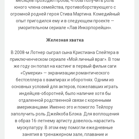
месяцев проходил пробы, чтобы получить роль
юного члена семейства, противоборствующего с
огромной родней героя Стива Мартина. Комедийный
опыт пригодился ему и в следующем проекте —
уморительном сериале «Лав Инкорпорейшн».
Железная хватка
В 2008-м Лотнер сыграл сына Кристиана Слейтера в
приключенческом сериале «Мой личный враг». В том
же году он попал на кастинг в первый фильм саги
«Сумерки» — экранизации романтического
бестселлера о вампирах и оборотнях. Одним из
основных условий для актеров, пожелавших играть
индейцев-оборотней, было наличие хотя бы
отдаленной родственной связи с коренными
американцами. Именно это и помогло Тейлору
заполучить роль Джейкоба Блэка. Для воплощения
в образ 16-летнему артисту довелось нарастить
мускулатуру. В этом ему помогли ежедневные
занятия в тренажерном зале, плавание и