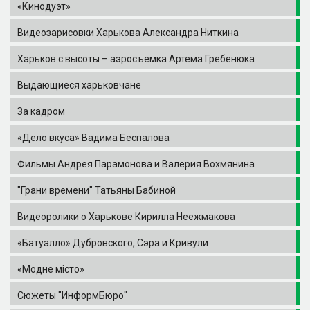
«Кинодуэт»
Видеозарисовки Харькова Александра Ниткина
Харьков с высоты – аэросъемка Артема Гребенюка
Выдающиеся харьковчане
За кадром
«Дело вкуса» Вадима Беспалова
Фильмы Андрея Парамонова и Валерия Вохмянина
"Грани времени" Татьяны Бабиной
Видеоролики о Харькове Кирилла Неежмакова
«Батуалло» Дубровского, Сэра и Кривули
«Модне місто»
Сюжеты "ИнформБюро"