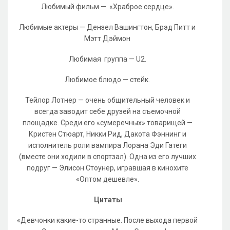
Любимый фильм — «Храброе сердце».
Любимые актеры — Дензел Вашингтон, Брэд Питт и
Мэтт Дэймон
Любимая группа — U2.
Любимое блюдо — стейк.
Тейлор Лотнер — очень общительный человек и
всегда заводит себе друзей на съемочной
площадке. Среди его «сумеречных» товарищей —
Кристен Стюарт, Никки Рид, Дакота Фэннинг и
исполнитель роли вампира Лорана Эди Гатеги
(вместе они ходили в спортзал). Одна из его лучших
подруг — Элисон Стоунер, игравшая в кинохите
«Оптом дешевле».
Цитаты
«Девчонки какие-то странные. После выхода первой