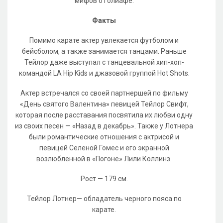
мифов о Голиафе.
Факты
Помимо карате актер увлекается футболом и
бейсболом, а также занимается танцами. Раньше
Тейлор даже выступал с танцевальной хип-хоп-
командой LA Hip Kids и джазовой группой Hot Shots.
Актер встречался со своей партнершей по фильму
«День святого Валентина» певицей Тейлор Свифт,
которая после расставания посвятила их любви одну
из своих песен — «Назад в декабрь». Также у Лотнера
были романтические отношения с актрисой и
певицей Селеной Гомес и его экранной
возлюбленной в «Погоне» Лили Коллинз.
Рост — 179 см.
Тейлор Лотнер— обладатель черного пояса по
карате.