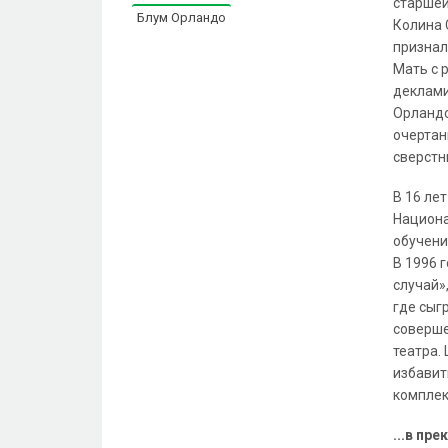
старшей
Блум Орландо
Колина 
признал
Мать с 
деклами
Орландо
очертан
сверстн
В 16 ле
Национа
обучени
В 1996 
случай»
где сыг
соверше
театра.
избавит
комплек
...в пр