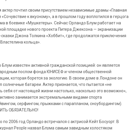
м актер почтил своим присутствием независимые драмы «Главная
и «Сочувствие к вкусному», а в прошлом году воплотился в герцога
ма в боевике «Мушкетеры». Сейчас Орландо Блум работает на
ой площадке нового проекта Питера Джексона — экранизации
-сказки Джона Толкина «Хоббит», где продолжатся приключения
«Властелина кольца».
 Блум известен активной гражданской позицией: он является
ародным послом фонда ЮНИСЕФ и членом общественной
ации, которая борется за экологию. В своем доме в Лондоне он
л солнечные батареи. Актер признается, что пытается «не
ь себя от настоящей жизни настолько, насколько это возможно»,
активно занимается экстремальными видами спорта
йвингом, серфингом, прыжками с парапланом, сноубордингом).
ИТЬ ОБЯЗАТЕЛЬНО!
го по 2006 год Орландо встречался с актрисой Кейт Босуорт. В
журнал People назвал Блума самым завидным холостяком