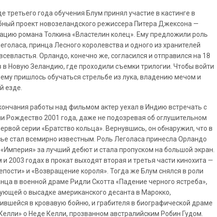
де третьего года обучения Блум принял участие в кастинге в
ный проект новозеландского режиссера Питера Джексона —
ацию романа Толкина «Властелин колец». Ему предложили роль
еголаса, принца Лесного королевства и одного из хранителей
всевластья. Орландо, конечно же, согласился и отправился на 18
 в Новую Зеландию, где проходили съемки трилогии. Чтобы войти
, ему пришлось обучаться стрельбе из лука, владению мечом и
й езде.
кончания работы над фильмом актер уехал в Индию встречать с
и Рождество 2001 года, даже не подозревая об оглушительном
первой серии «Братство кольца». Вернувшись, он обнаружил, что в
ье стал всемирно известным. Роль Леголаса принесла Орландо
«Империя» за лучший дебют и стала пропуском на большой экран.
м и 2003 годах в прокат выходят вторая и третья части кинохита —
епости» и «Возвращение короля». Тогда же Блум снялся в роли
нца в военной драме Ридли Скотта «Падение черного ястреба»,
ующей о высадке американского десанта в Марокко,
ившейся в кровавую бойню, и грабителя в биографической драме
Келли» о Неде Келли, прозванном австралийским Робин Гудом.