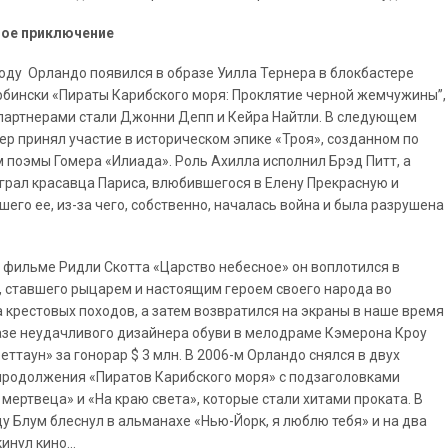
ое приключение
году Орландо появился в образе Уилла Тернера в блокбастере
рбински «Пираты Карибского моря: Проклятие черной жемчужины”,
 партнерами стали Джонни Депп и Кейра Найтли. В следующем
тер принял участие в историческом эпике «Троя», созданном по
 поэмы Гомера «Илиада». Роль Ахилла исполнил Брэд Питт, а
грал красавца Париса, влюбившегося в Елену Прекрасную и
шего ее, из-за чего, собственно, началась война и была разрушена
 фильме Ридли Скотта «Царство небесное» он воплотился в
, ставшего рыцарем и настоящим героем своего народа во
 крестовых походов, а затем возвратился на экраны в наше время
азе неудачливого дизайнера обуви в мелодраме Кэмерона Кроу
еттаун» за гонорар $ 3 млн. В 2006-м Орландо снялся в двух
продолжения «Пиратов Карибского моря» с подзаголовками
 мертвеца» и «На краю света», которые стали хитами проката. В
ду Блум блеснул в альманахе «Нью-Йорк, я люблю тебя» и на два
инул кино...