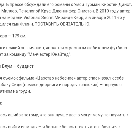
да. В прессе обсуждали его романы с Умой Турман, Кирстен Данст,
 Миллер, Пенелопой Крус, Дженнифер Энистон. В 2010 году актер
на модели Victoria's Secret Миранде Керр, а в январе 2011-го у
дился сын Флинн. ПОСТАВИТЬ ОБЯЗАТЕЛЬНО.
ера — 179 см.
ак и всякий англичанин, является страстным любителем футбола:
ет за команду “Манчестер Юнайтед”.
 Блум — буддист.
я съемок фильма «Царство небесное» актер спас и взял к себе
обаку Сиди (помесь дворняги и породы «салюки») — черную с
ятном на груди.
:
оюсь ошибок потому, что они лучше всего могут чему-то научить.»
оюсь выйти из моды — я больше боюсь начать этого бояться.»