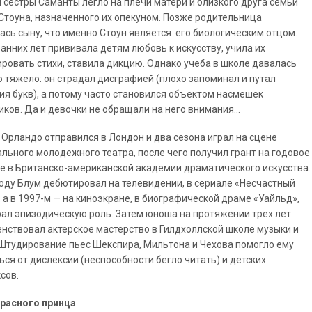
 сестры Саманты легло на плечи матери и близкого друга семьи
Стоуна, назначенного их опекуном. Позже родительница
ась сыну, что именно Стоун является его биологическим отцом.
ранних лет прививала детям любовь к искусству, учила их
ровать стихи, ставила дикцию. Однако учеба в школе давалась
 тяжело: он страдал дисграфией (плохо запоминал и путал
ия букв), а потому часто становился объектом насмешек
иков. Да и девочки не обращали на него внимания...
т Орландо отправился в Лондон и два сезона играл на сцене
льного молодежного театра, после чего получил грант на годовое
е в Британско-американской академии драматического искусства.
году Блум дебютировал на телевидении, в сериале «Несчастный
, а в 1997-м — на киноэкране, в биографической драме «Уайльд»,
рал эпизодическую роль. Затем юноша на протяжении трех лет
нствовал актерское мастерство в Гилдхоллской школе музыки и
 Штудирование пьес Шекспира, Мильтона и Чехова помогло ему
ься от дислексии (неспособности бегло читать) и детских
сов.
екрасного принца